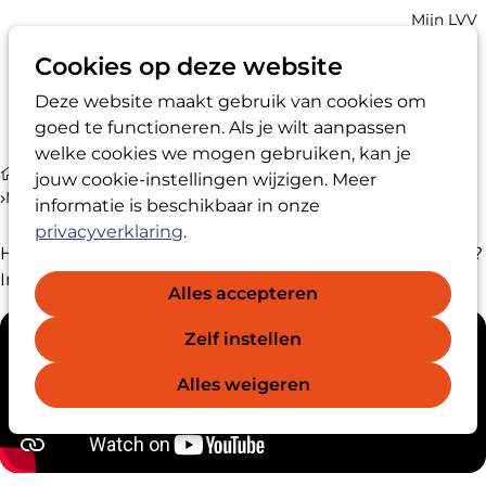
Account
Mijn LVV
navigatio
Cookies op deze website
Deze website maakt gebruik van cookies om
Op
Zoek
goed te functioneren. Als je wilt aanpassen
me
welke cookies we mogen gebruiken, kan je
Media
jouw cookie-instellingen wijzigen. Meer
Movie how to become a LVV-registered confidential advisor
informatie is beschikbaar in onze
privacyverklaring
.
®
How to become a LVV-registered confidential advisor
?
In this video, we give a clear explanation.
Alles accepteren
Zelf instellen
Alles weigeren