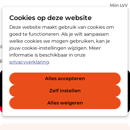
Account
Mijn LVV
navigatio
Cookies op deze website
Deze website maakt gebruik van cookies om
Op
Zoek
goed te functioneren. Als je wilt aanpassen
me
welke cookies we mogen gebruiken, kan je
Media
Movie Re-certifying
jouw cookie-instellingen wijzigen. Meer
informatie is beschikbaar in onze
Re-certifying; here's how it works!
privacyverklaring
.
Alles accepteren
Zelf instellen
Alles weigeren
Sub