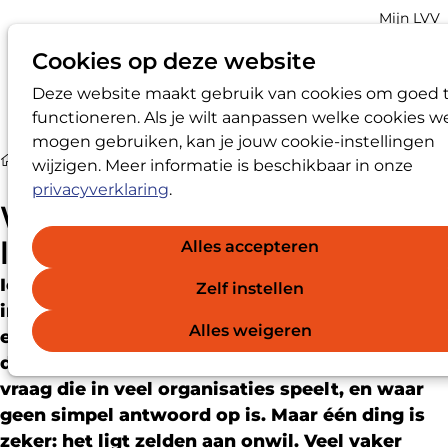
Account
Mijn LVV
navigatio
Cookies op deze website
Deze website maakt gebruik van cookies om goed 
Op
Zoek
functioneren. Als je wilt aanpassen welke cookies w
me
mogen gebruiken, kan je jouw cookie-instellingen
Nieuws
Wat maakt tegenspraak zo lastig?
wijzigen. Meer informatie is beschikbaar in onze
privacyverklaring
.
Wat maakt tegenspraak zo
lastig?
Alles accepteren
Iedereen is vóór tegenspraak – in theorie. Maar
Zelf instellen
in de praktijk blijven we vaak stil. Waarom
Alles weigeren
eigenlijk? Waarom zeggen we niets als we zien
dat iets niet klopt, of beter kan? Het is een
vraag die in veel organisaties speelt, en waar
geen simpel antwoord op is. Maar één ding is
zeker: het ligt zelden aan onwil. Veel vaker