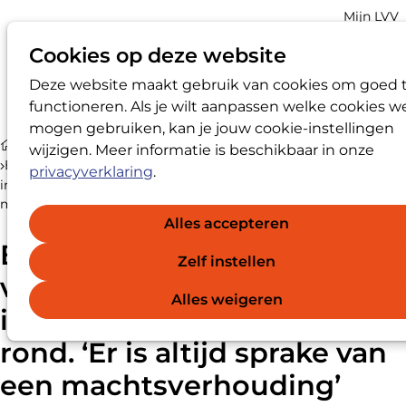
Account
Mijn LVV
navigatio
Cookies op deze website
Deze website maakt gebruik van cookies om goed 
Op
Zoek
functioneren. Als je wilt aanpassen welke cookies w
me
mogen gebruiken, kan je jouw cookie-instellingen
Nieuws
wijzigen. Meer informatie is beschikbaar in onze
Er lopen steeds meer vertrouwenspersonen en
privacyverklaring
.
intimiteitscoördinatoren rond. ‘Er is altijd sprake van een
machtsverhouding’
Alles accepteren
Er lopen steeds meer
Zelf instellen
vertrouwenspersonen en
Alles weigeren
intimiteitscoördinatoren
rond. ‘Er is altijd sprake van
een machtsverhouding’