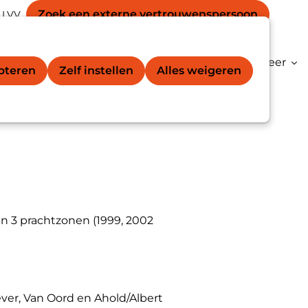
Secondary
unt
Zoek een externe vertrouwens­persoon
 LVV
Zoek
navigation
gation
vertrouwenspersoon®
Kenniscentrum
Meer
epteren
Zelf instellen
Alles weigeren
n 3 prachtzonen (1999, 2002
ver, Van Oord en Ahold/Albert