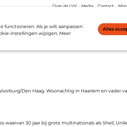
Meta
Acco
Over de LVV
Media
Contact
Mijn
navigation
navi
Werkgevers / Werknemers
LVV-register
 functioneren. Als je wilt aanpassen
Alles acc
kie-instellingen wijzigen. Meer
 Voorburg/Den Haag. Woonachtig in Haarlem en vader va
arvan 30 jaar bij grote multinationals als Shell, Unile