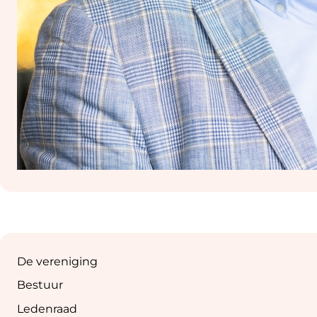
Sub
navigation
De vereniging
Bestuur
Ledenraad