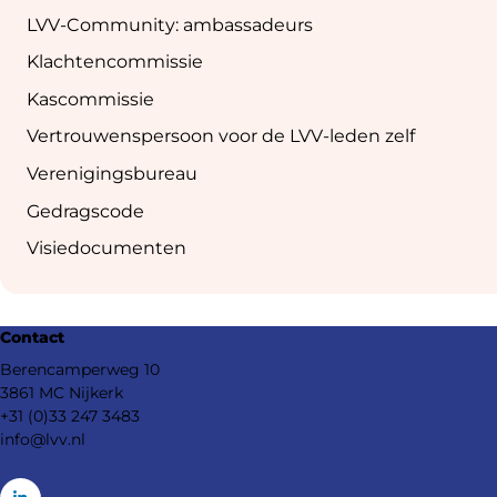
LVV-Community: ambassadeurs
Klachtencommissie
Kascommissie
Vertrouwenspersoon voor de LVV-leden zelf
Verenigingsbureau
Gedragscode
Visiedocumenten
Footer
Contact
navigation
Berencamperweg 10
3861 MC Nijkerk
+31 (0)33 247 3483
info@lvv.nl