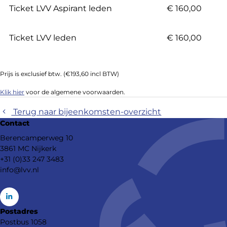
Ticket LVV Aspirant leden
€ 160,00
Ticket LVV leden
€ 160,00
Prijs is exclusief btw. (€193,60 incl BTW)
Klik hier
voor de algemene voorwaarden.
Terug naar bijeenkomsten-overzicht
Contact
Berencamperweg 10
3861 MC Nijkerk
+31 (0)33 247 3483
info@lvv.nl
Go
Postadres
to
Postbus 1058