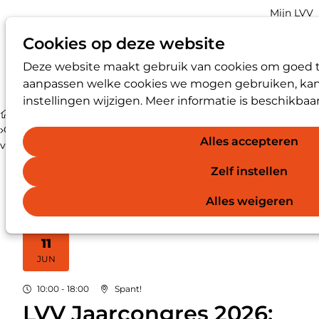
Account
Mijn LVV
navigatio
Cookies op deze website
Deze website maakt gebruik van cookies om goed te 
Op
Zoek
aanpassen welke cookies we mogen gebruiken, kan 
me
instellingen wijzigen. Meer informatie is beschikbaa
Agenda
Over LVV Jaarcongres 2026: Tussen luisteren en doen - de
Alles accepteren
vertrouwenspersoon in een complex krachtenveld (VP-0327)
Zelf instellen
Alles weigeren
DO
11
2026
JUN
10:00 - 18:00
Spant!
LVV Jaarcongres 2026: