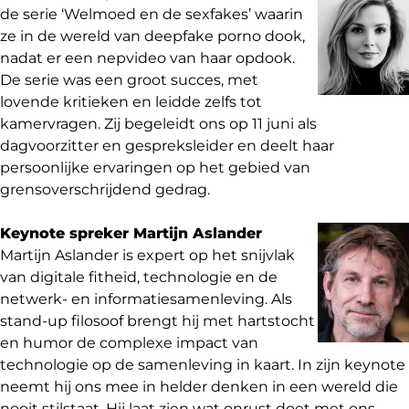
de serie ‘Welmoed en de sexfakes’ waarin
ze in de wereld van deepfake porno dook,
nadat er een nepvideo van haar opdook.
De serie was een groot succes, met
lovende kritieken en leidde zelfs tot
kamervragen. Zij begeleidt ons op 11 juni als
dagvoorzitter en gespreksleider en deelt haar
persoonlijke ervaringen op het gebied van
grensoverschrijdend gedrag.
Keynote spreker Martijn Aslander
Martijn Aslander is expert op het snijvlak
van digitale fitheid, technologie en de
netwerk- en informatiesamenleving. Als
stand-up filosoof brengt hij met hartstocht
en humor de complexe impact van
technologie op de samenleving in kaart. In zijn keynote
neemt hij ons mee in helder denken in een wereld die
nooit stilstaat. Hij laat zien wat onrust doet met ons