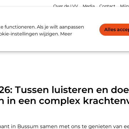
Meta
Acco
Over de LVV
Media
Contact
Mijn
navigation
navi
Werkgevers / Werknemers
LVV-register
 functioneren. Als je wilt aanpassen
Alles acc
kie-instellingen wijzigen. Meer
teren en doen - de vertrouwenspersoon in een complex krachte
6: Tussen luisteren en doe
 in een complex krachtenv
Spant in Bussum samen met ons te genieten van ee