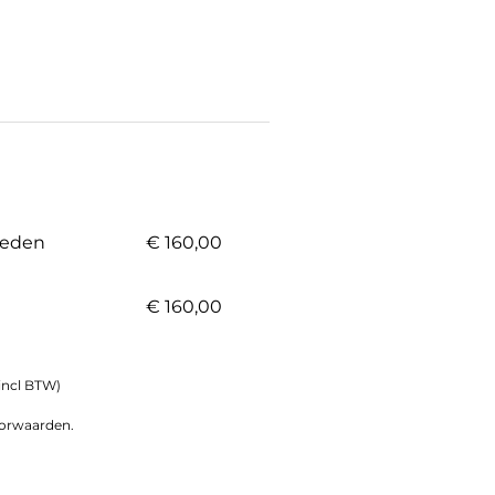
 leden
€ 160,00
€ 160,00
0 incl BTW)
orwaarden.