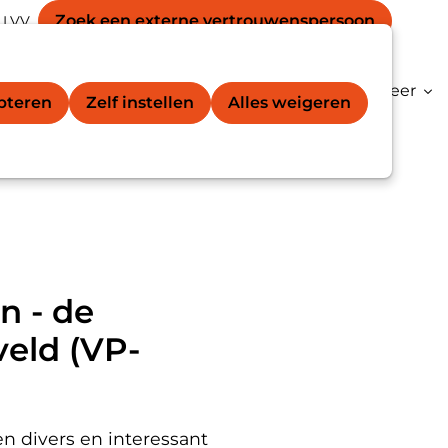
Secondary
unt
Zoek een externe vertrouwens­persoon
 LVV
Zoek
navigation
gation
vertrouwenspersoon®
Kenniscentrum
Meer
epteren
Zelf instellen
Alles weigeren
nveld (VP-0327)
n - de
eld (VP-
n divers en interessant