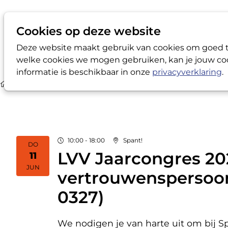
Cookies op deze website
Deze website maakt gebruik van cookies om goed te
welke cookies we mogen gebruiken, kan je jouw coo
informatie is beschikbaar in onze
privacyverklaring
.
Agenda
Programma van LVV Jaarcongres 2026: Tussen luis
10:00 - 18:00
Spant!
DO
LVV Jaarcongres 202
11
2026
JUN
vertrouwenspersoon
0327)
We nodigen je van harte uit om bij 