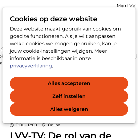
Account
Mijn LVV
navigatio
Cookies op deze website
Deze website maakt gebruik van cookies om
Op
Zoek
goed te functioneren. Als je wilt aanpassen
me
welke cookies we mogen gebruiken, kan je
Agenda
jouw cookie-instellingen wijzigen. Meer
Programma van LVV-TV: De rol van de vertrouwenspersoon bij
informatie is beschikbaar in onze
anonieme meldingen
privacyverklaring
.
Alles accepteren
Zelf instellen
VR
03
2026
Alles weigeren
JUL
11:00 - 12:00
Online
LVV-TV: De rol van de