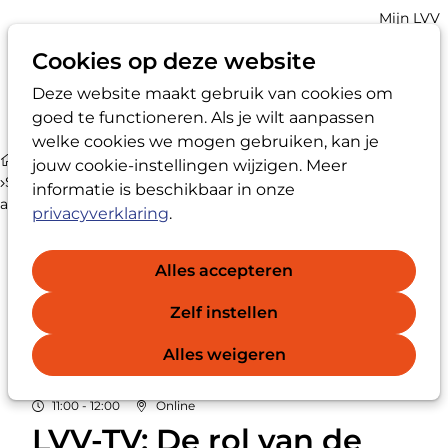
Account
Mijn LVV
navigatio
Cookies op deze website
Deze website maakt gebruik van cookies om
Op
Zoek
goed te functioneren. Als je wilt aanpassen
me
welke cookies we mogen gebruiken, kan je
Agenda
jouw cookie-instellingen wijzigen. Meer
Sprekers bij LVV-TV: De rol van de vertrouwenspersoon bij
informatie is beschikbaar in onze
anonieme meldingen
privacyverklaring
.
Alles accepteren
Zelf instellen
VR
03
2026
Alles weigeren
JUL
11:00 - 12:00
Online
LVV-TV: De rol van de